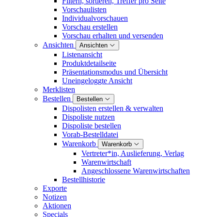
Filtern, sortieren, Treffer pro Seite
Vorschaulisten
Individualvorschauen
Vorschau erstellen
Vorschau erhalten und versenden
Ansichten
Ansichten
Listenansicht
Produktdetailseite
Präsentationsmodus und Übersicht
Uneingeloggte Ansicht
Merklisten
Bestellen
Bestellen
Dispolisten erstellen & verwalten
Dispoliste nutzen
Dispoliste bestellen
Vorab-Bestelldatei
Warenkorb
Warenkorb
Vertreter*in, Auslieferung, Verlag
Warenwirtschaft
Angeschlossene Warenwirtschaften
Bestellhistorie
Exporte
Notizen
Aktionen
Specials