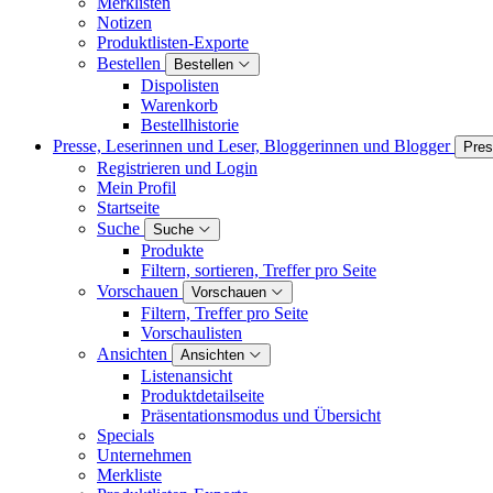
Merklisten
Notizen
Produktlisten-Exporte
Bestellen
Bestellen
Dispolisten
Warenkorb
Bestellhistorie
Presse, Leserinnen und Leser, Bloggerinnen und Blogger
Pres
Registrieren und Login
Mein Profil
Startseite
Suche
Suche
Produkte
Filtern, sortieren, Treffer pro Seite
Vorschauen
Vorschauen
Filtern, Treffer pro Seite
Vorschaulisten
Ansichten
Ansichten
Listenansicht
Produktdetailseite
Präsentationsmodus und Übersicht
Specials
Unternehmen
Merkliste