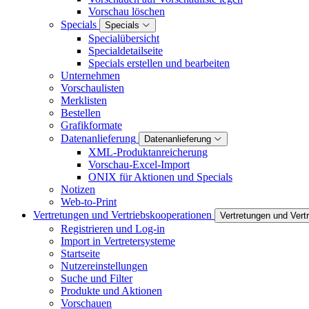
Vorschau löschen
Specials
Specials
Specialübersicht
Specialdetailseite
Specials erstellen und bearbeiten
Unternehmen
Vorschaulisten
Merklisten
Bestellen
Grafikformate
Datenanlieferung
Datenanlieferung
XML-Produktanreicherung
Vorschau-Excel-Import
ONIX für Aktionen und Specials
Notizen
Web-to-Print
Vertretungen und Vertriebskooperationen
Vertretungen und Vert
Registrieren und Log-in
Import in Vertretersysteme
Startseite
Nutzereinstellungen
Suche und Filter
Produkte und Aktionen
Vorschauen