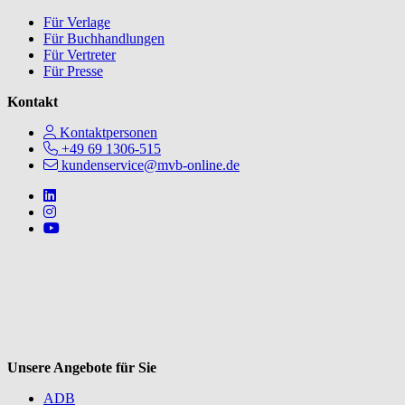
Für Verlage
Für Buchhandlungen
Für Vertreter
Für Presse
Kontakt
Kontaktpersonen
+49 69 1306-515
kundenservice@mvb-online.de
Follow us on https://www.linkedin.com/company/mvbbooks
Follow us on https://www.instagram.com/lifeatmvb/
Follow us on https://www.youtube.com/@mvbbooks
V
Unsere Angebote für Sie
ADB