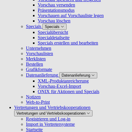
Vorschau versenden
Präsentationsmodus
Vorschauen auf Vorschauliste legen
Vorschau löschen
Specials
Specials
Specialübersicht
Specialdetailseite
Specials erstellen und bearbeiten
Unternehmen
Vorschaulisten
Merklisten
Bestellen
Grafikformate
Datenanlieferung
Datenanlieferung
XML-Produktanreicherung
Vorschau-Excel-Import
ONIX für Aktionen und Specials
Notizen
Web-to-Print
Vertretungen und Vertriebskooperationen
Vertretungen und Vertriebskooperationen
Registrieren und Log-in
Import in Vertretersysteme
Startseite