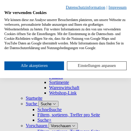
Suche
Datenschutzinformation
|
Impressum
Wir verwenden Cookies
Wir können diese zur Analyse unserer Besucherdaten platzieren, um unsere Webseite zu
Buchhandlungen
Buchhandlungen
verbessern, personalisierte Inhalte anzuzeigen und Ihnen ein großartiges
Registrieren und Login
Webseitenerlebnis zu bieten. Für weitere Informationen zu den von uns verwendeten
Nutzerprofil
Nutzerprofil
Cookies öffnen Sie die Einstellungen. Mit der Einstimmung in die Datenschutz- und
Cookie-Richtlinien willigen Sie ein, dass für die Nutzung von Google Maps und
Mein Profil
YouTube Daten an Google übermittelt werden. Mehr Informationen dazu finden Sie in
Mein Unternehmen
Mein Unternehmen
der Datenschutzerklärung und Nutzungsbedingungen von Google.
Rechtesets
Nutzerverwaltung
Gruppen
Alle akzeptieren
Einstellungen anpassen
Verbundene Unternehmen
Warengruppen
Filialen
Sortimente
Warenwirtschaft
Webshop-Link
Startseite
Suche
Suche
Schnellsuche
Filtern, sortieren, Treffer pro Seite
Suche+
Vorschauen
Vorschauen