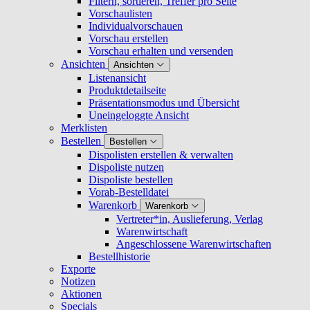
Filtern, sortieren, Treffer pro Seite
Vorschaulisten
Individualvorschauen
Vorschau erstellen
Vorschau erhalten und versenden
Ansichten
Ansichten
Listenansicht
Produktdetailseite
Präsentationsmodus und Übersicht
Uneingeloggte Ansicht
Merklisten
Bestellen
Bestellen
Dispolisten erstellen & verwalten
Dispoliste nutzen
Dispoliste bestellen
Vorab-Bestelldatei
Warenkorb
Warenkorb
Vertreter*in, Auslieferung, Verlag
Warenwirtschaft
Angeschlossene Warenwirtschaften
Bestellhistorie
Exporte
Notizen
Aktionen
Specials