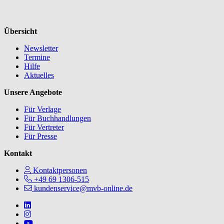
Übersicht
Newsletter
Termine
Hilfe
Aktuelles
Unsere Angebote
Für Verlage
Für Buchhandlungen
Für Vertreter
Für Presse
Kontakt
Kontaktpersonen
+49 69 1306-515
kundenservice@mvb-online.de
Follow us on https://www.linkedin.com/company/mvbbooks
Follow us on https://www.instagram.com/lifeatmvb/
Follow us on https://www.youtube.com/@mvbbooks