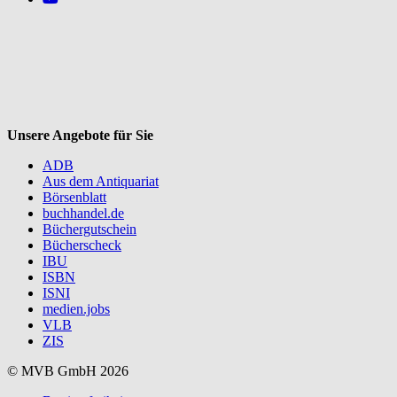
V
Unsere Angebote für Sie
ADB
Aus dem Antiquariat
Börsenblatt
buchhandel.de
Büchergutschein
Bücherscheck
IBU
ISBN
ISNI
medien.jobs
VLB
ZIS
© MVB GmbH 2026