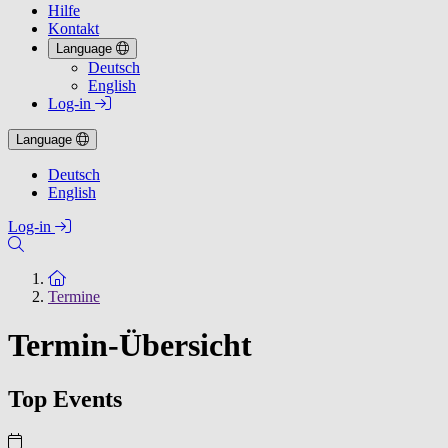
Hilfe
Kontakt
Language
Deutsch
English
Log-in
Language
Deutsch
English
Log-in
Zur Startseite
Termine
Termin-Übersicht
Top Events