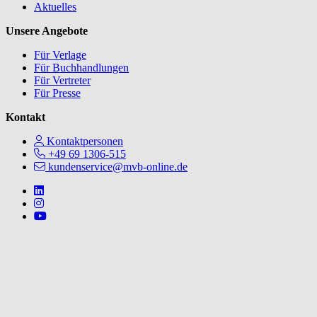
Aktuelles
Unsere Angebote
Für Verlage
Für Buchhandlungen
Für Vertreter
Für Presse
Kontakt
Kontaktpersonen
+49 69 1306-515
kundenservice@mvb-online.de
Follow us on https://www.linkedin.com/company/mvbbooks
Follow us on https://www.instagram.com/lifeatmvb/
Follow us on https://www.youtube.com/@mvbbooks
V