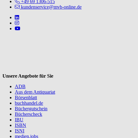
Kontaktpersonen
+49 69 1306-515
kundenservice@mvb-online.de
Follow us on https://www.linkedin.com/company/mvbbooks
Follow us on https://www.instagram.com/lifeatmvb/
Follow us on https://www.youtube.com/@mvbbooks
V
Unsere Angebote für Sie
ADB
Aus dem Antiquariat
Börsenblatt
buchhandel.de
Büchergutschein
Bücherscheck
IBU
ISBN
ISNI