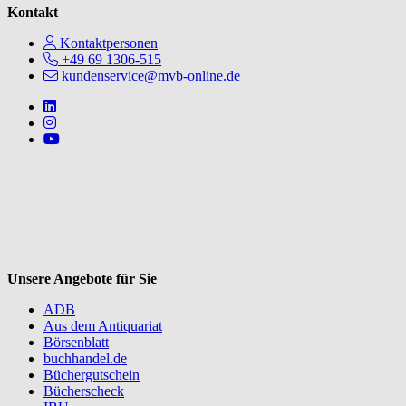
Kontakt
Kontaktpersonen
+49 69 1306-515
kundenservice@mvb-online.de
Follow us on https://www.linkedin.com/company/mvbbooks
Follow us on https://www.instagram.com/lifeatmvb/
Follow us on https://www.youtube.com/@mvbbooks
V
Unsere Angebote für Sie
ADB
Aus dem Antiquariat
Börsenblatt
buchhandel.de
Büchergutschein
Bücherscheck