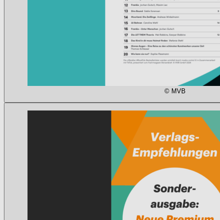
© MVB