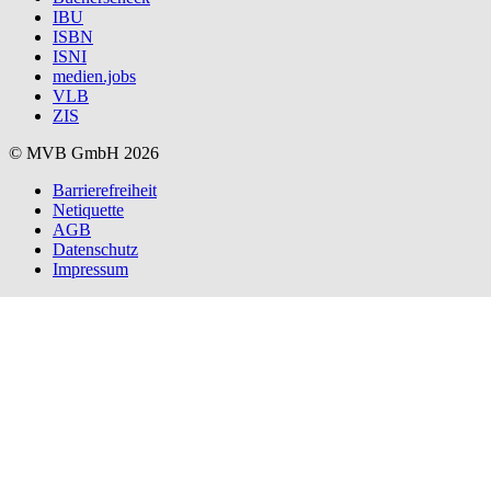
IBU
ISBN
ISNI
medien.jobs
VLB
ZIS
© MVB GmbH 2026
Barrierefreiheit
Netiquette
AGB
Datenschutz
Impressum