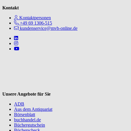
Kontakt
Kontaktpersonen
+49 69 1306-515
kundenservice@mvb-online.de
Follow us on https://www.linkedin.com/company/mvbbooks
Follow us on https://www.instagram.com/lifeatmvb/
Follow us on https://www.youtube.com/@mvbbooks
V
Unsere Angebote für Sie
ADB
Aus dem Antiquariat
Börsenblatt
buchhandel.de
Büchergutschein
Bücherscheck