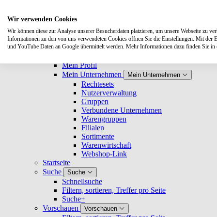
Suche
Wir verwenden Cookies
Wir können diese zur Analyse unserer Besucherdaten platzieren, um unsere Webseite zu verbe
Buchhandlungen
Buchhandlungen
Informationen zu den von uns verwendeten Cookies öffnen Sie die Einstellungen. Mit der 
Registrieren und Login
und YouTube Daten an Google übermittelt werden. Mehr Informationen dazu finden Sie i
Nutzerprofil
Nutzerprofil
Mein Profil
Mein Unternehmen
Mein Unternehmen
Rechtesets
Nutzerverwaltung
Gruppen
Verbundene Unternehmen
Warengruppen
Filialen
Sortimente
Warenwirtschaft
Webshop-Link
Startseite
Suche
Suche
Schnellsuche
Filtern, sortieren, Treffer pro Seite
Suche+
Vorschauen
Vorschauen