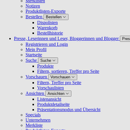
Merklisten
Notizen
Produktlisten-Exporte
Bestellen
Bestellen
Dispolisten
Warenkorb
Bestellhistorie
Presse, Leserinnen und Leser, Bloggerinnen und Blogger
Pres
Registrieren und Login
Mein Profil
Startseite
Suche
Suche
Produkte
Filtern, sortieren, Treffer pro Seite
Vorschauen
Vorschauen
Filtern, Treffer pro Seite
Vorschaulisten
Ansichten
Ansichten
Listenansicht
Produktdetailseite
Präsentationsmodus und Übersicht
Specials
Unternehmen
Merkliste