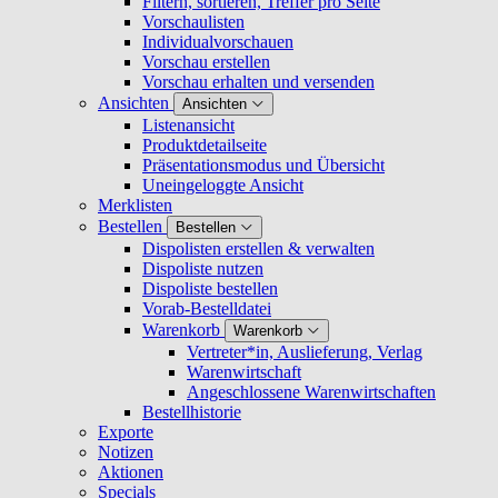
Filtern, sortieren, Treffer pro Seite
Vorschaulisten
Individualvorschauen
Vorschau erstellen
Vorschau erhalten und versenden
Ansichten
Ansichten
Listenansicht
Produktdetailseite
Präsentationsmodus und Übersicht
Uneingeloggte Ansicht
Merklisten
Bestellen
Bestellen
Dispolisten erstellen & verwalten
Dispoliste nutzen
Dispoliste bestellen
Vorab-Bestelldatei
Warenkorb
Warenkorb
Vertreter*in, Auslieferung, Verlag
Warenwirtschaft
Angeschlossene Warenwirtschaften
Bestellhistorie
Exporte
Notizen
Aktionen
Specials