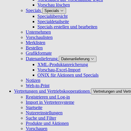
Vorschau löschen
Specials
Specials
Specialübersicht
Specialdetailseite
Specials erstellen und bearbeiten
Unternehmen
Vorschaulisten
Merklisten
Bestellen
Grafikformate
Datenanlieferung
Datenanlieferung
XML-Produktanreicherung
Vorschau-Excel-Import
ONIX für Aktionen und Specials
Notizen
Web-to-Print
Vertretungen und Vertriebskooperationen
Vertretungen und Vert
Registrieren und Log-in
Import in Vertretersysteme
Startseite
Nutzereinstellungen
Suche und Filter
Produkte und Aktionen
Vorschauen