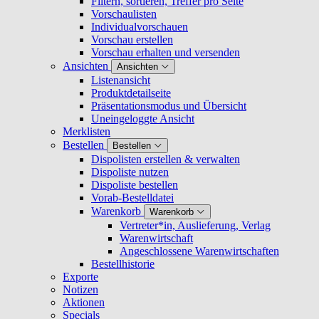
Filtern, sortieren, Treffer pro Seite
Vorschaulisten
Individualvorschauen
Vorschau erstellen
Vorschau erhalten und versenden
Ansichten
Ansichten
Listenansicht
Produktdetailseite
Präsentationsmodus und Übersicht
Uneingeloggte Ansicht
Merklisten
Bestellen
Bestellen
Dispolisten erstellen & verwalten
Dispoliste nutzen
Dispoliste bestellen
Vorab-Bestelldatei
Warenkorb
Warenkorb
Vertreter*in, Auslieferung, Verlag
Warenwirtschaft
Angeschlossene Warenwirtschaften
Bestellhistorie
Exporte
Notizen
Aktionen
Specials