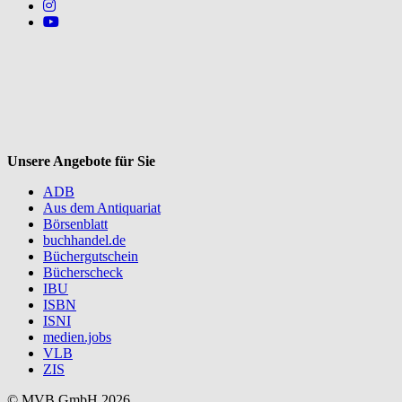
Follow us on https://www.instagram.com/lifeatmvb/
Follow us on https://www.youtube.com/@mvbbooks
V
Unsere Angebote für Sie
ADB
Aus dem Antiquariat
Börsenblatt
buchhandel.de
Büchergutschein
Bücherscheck
IBU
ISBN
ISNI
medien.jobs
VLB
ZIS
© MVB GmbH 2026