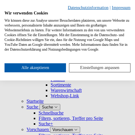
Suche
Datenschutzinformation
|
Impressum
Wir verwenden Cookies
Wir können diese zur Analyse unserer Besucherdaten platzieren, um unsere Webseite zu
Buchhandlungen
Buchhandlungen
verbessern, personalisierte Inhalte anzuzeigen und Ihnen ein großartiges
Registrieren und Login
Webseitenerlebnis zu bieten. Für weitere Informationen zu den von uns verwendeten
Nutzerprofil
Nutzerprofil
Cookies öffnen Sie die Einstellungen. Mit der Einstimmung in die Datenschutz- und
Cookie-Richtlinien willigen Sie ein, dass für die Nutzung von Google Maps und
Mein Profil
YouTube Daten an Google übermittelt werden. Mehr Informationen dazu finden Sie in
Mein Unternehmen
Mein Unternehmen
der Datenschutzerklärung und Nutzungsbedingungen von Google.
Rechtesets
Nutzerverwaltung
Gruppen
Alle akzeptieren
Einstellungen anpassen
Verbundene Unternehmen
Warengruppen
Filialen
Sortimente
Warenwirtschaft
Webshop-Link
Startseite
Suche
Suche
Schnellsuche
Filtern, sortieren, Treffer pro Seite
Suche+
Vorschauen
Vorschauen