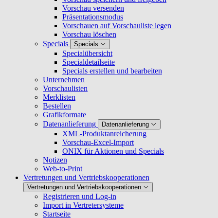
Vorschau versenden
Präsentationsmodus
Vorschauen auf Vorschauliste legen
Vorschau löschen
Specials
Specials
Specialübersicht
Specialdetailseite
Specials erstellen und bearbeiten
Unternehmen
Vorschaulisten
Merklisten
Bestellen
Grafikformate
Datenanlieferung
Datenanlieferung
XML-Produktanreicherung
Vorschau-Excel-Import
ONIX für Aktionen und Specials
Notizen
Web-to-Print
Vertretungen und Vertriebskooperationen
Vertretungen und Vertriebskooperationen
Registrieren und Log-in
Import in Vertretersysteme
Startseite