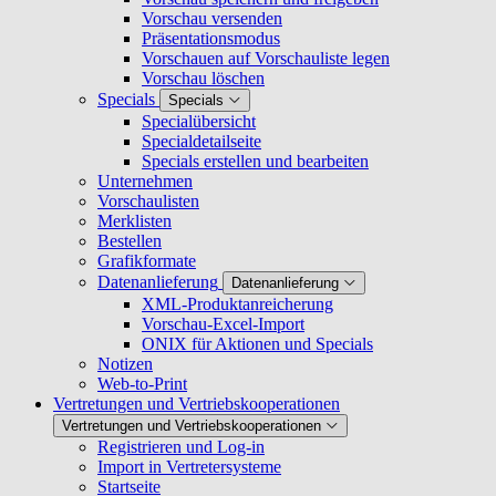
Vorschau versenden
Präsentationsmodus
Vorschauen auf Vorschauliste legen
Vorschau löschen
Specials
Specials
Specialübersicht
Specialdetailseite
Specials erstellen und bearbeiten
Unternehmen
Vorschaulisten
Merklisten
Bestellen
Grafikformate
Datenanlieferung
Datenanlieferung
XML-Produktanreicherung
Vorschau-Excel-Import
ONIX für Aktionen und Specials
Notizen
Web-to-Print
Vertretungen und Vertriebskooperationen
Vertretungen und Vertriebskooperationen
Registrieren und Log-in
Import in Vertretersysteme
Startseite