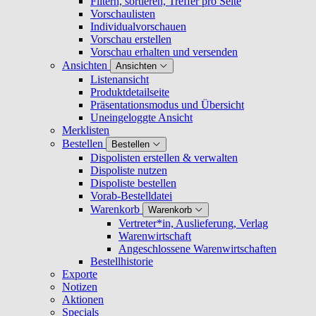
Filtern, sortieren, Treffer pro Seite
Vorschaulisten
Individualvorschauen
Vorschau erstellen
Vorschau erhalten und versenden
Ansichten
Ansichten
Listenansicht
Produktdetailseite
Präsentationsmodus und Übersicht
Uneingeloggte Ansicht
Merklisten
Bestellen
Bestellen
Dispolisten erstellen & verwalten
Dispoliste nutzen
Dispoliste bestellen
Vorab-Bestelldatei
Warenkorb
Warenkorb
Vertreter*in, Auslieferung, Verlag
Warenwirtschaft
Angeschlossene Warenwirtschaften
Bestellhistorie
Exporte
Notizen
Aktionen
Specials