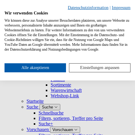
Suche
Datenschutzinformation
|
Impressum
Wir verwenden Cookies
Wir können diese zur Analyse unserer Besucherdaten platzieren, um unsere Webseite zu
Buchhandlungen
Buchhandlungen
verbessern, personalisierte Inhalte anzuzeigen und Ihnen ein großartiges
Registrieren und Login
Webseitenerlebnis zu bieten. Für weitere Informationen zu den von uns verwendeten
Nutzerprofil
Nutzerprofil
Cookies öffnen Sie die Einstellungen. Mit der Einstimmung in die Datenschutz- und
Cookie-Richtlinien willigen Sie ein, dass für die Nutzung von Google Maps und
Mein Profil
YouTube Daten an Google übermittelt werden. Mehr Informationen dazu finden Sie in
Mein Unternehmen
Mein Unternehmen
der Datenschutzerklärung und Nutzungsbedingungen von Google.
Rechtesets
Nutzerverwaltung
Gruppen
Alle akzeptieren
Einstellungen anpassen
Verbundene Unternehmen
Warengruppen
Filialen
Sortimente
Warenwirtschaft
Webshop-Link
Startseite
Suche
Suche
Schnellsuche
Filtern, sortieren, Treffer pro Seite
Suche+
Vorschauen
Vorschauen