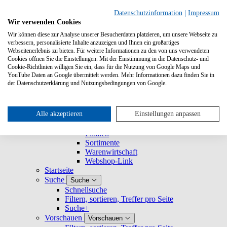
Suche
Datenschutzinformation
|
Impressum
Wir verwenden Cookies
Wir können diese zur Analyse unserer Besucherdaten platzieren, um unsere Webseite zu
Buchhandlungen
Buchhandlungen
verbessern, personalisierte Inhalte anzuzeigen und Ihnen ein großartiges
Registrieren und Login
Webseitenerlebnis zu bieten. Für weitere Informationen zu den von uns verwendeten
Nutzerprofil
Nutzerprofil
Cookies öffnen Sie die Einstellungen. Mit der Einstimmung in die Datenschutz- und
Cookie-Richtlinien willigen Sie ein, dass für die Nutzung von Google Maps und
Mein Profil
YouTube Daten an Google übermittelt werden. Mehr Informationen dazu finden Sie in
Mein Unternehmen
Mein Unternehmen
der Datenschutzerklärung und Nutzungsbedingungen von Google.
Rechtesets
Nutzerverwaltung
Gruppen
Alle akzeptieren
Einstellungen anpassen
Verbundene Unternehmen
Warengruppen
Filialen
Sortimente
Warenwirtschaft
Webshop-Link
Startseite
Suche
Suche
Schnellsuche
Filtern, sortieren, Treffer pro Seite
Suche+
Vorschauen
Vorschauen