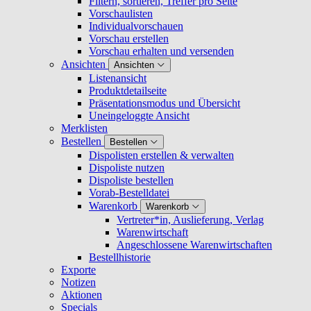
Filtern, sortieren, Treffer pro Seite
Vorschaulisten
Individualvorschauen
Vorschau erstellen
Vorschau erhalten und versenden
Ansichten
Ansichten
Listenansicht
Produktdetailseite
Präsentationsmodus und Übersicht
Uneingeloggte Ansicht
Merklisten
Bestellen
Bestellen
Dispolisten erstellen & verwalten
Dispoliste nutzen
Dispoliste bestellen
Vorab-Bestelldatei
Warenkorb
Warenkorb
Vertreter*in, Auslieferung, Verlag
Warenwirtschaft
Angeschlossene Warenwirtschaften
Bestellhistorie
Exporte
Notizen
Aktionen
Specials