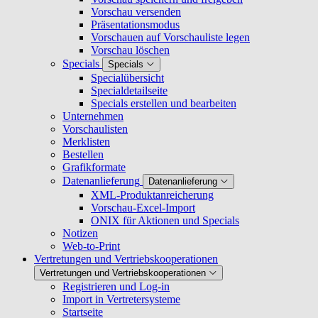
Vorschau versenden
Präsentationsmodus
Vorschauen auf Vorschauliste legen
Vorschau löschen
Specials
Specials
Specialübersicht
Specialdetailseite
Specials erstellen und bearbeiten
Unternehmen
Vorschaulisten
Merklisten
Bestellen
Grafikformate
Datenanlieferung
Datenanlieferung
XML-Produktanreicherung
Vorschau-Excel-Import
ONIX für Aktionen und Specials
Notizen
Web-to-Print
Vertretungen und Vertriebskooperationen
Vertretungen und Vertriebskooperationen
Registrieren und Log-in
Import in Vertretersysteme
Startseite