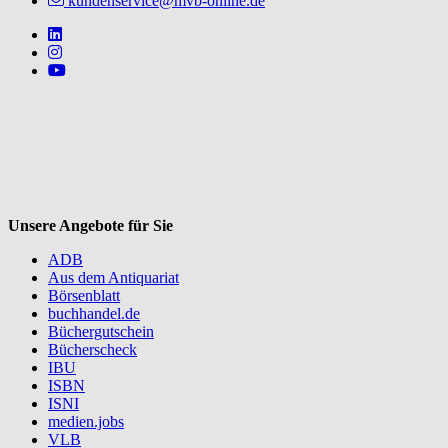
kundenservice@mvb-online.de
Follow us on https://www.linkedin.com/company/mvbbooks
Follow us on https://www.instagram.com/lifeatmvb/
Follow us on https://www.youtube.com/@mvbbooks
V
Unsere Angebote für Sie
ADB
Aus dem Antiquariat
Börsenblatt
buchhandel.de
Büchergutschein
Bücherscheck
IBU
ISBN
ISNI
medien.jobs
VLB