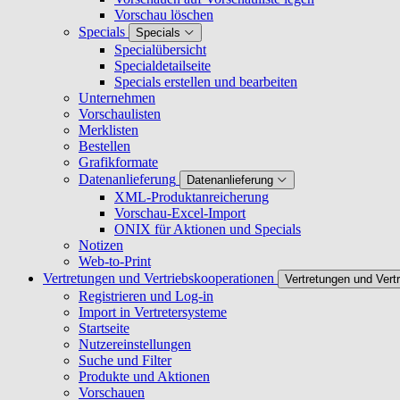
Vorschau löschen
Specials
Specials
Specialübersicht
Specialdetailseite
Specials erstellen und bearbeiten
Unternehmen
Vorschaulisten
Merklisten
Bestellen
Grafikformate
Datenanlieferung
Datenanlieferung
XML-Produktanreicherung
Vorschau-Excel-Import
ONIX für Aktionen und Specials
Notizen
Web-to-Print
Vertretungen und Vertriebskooperationen
Vertretungen und Vert
Registrieren und Log-in
Import in Vertretersysteme
Startseite
Nutzereinstellungen
Suche und Filter
Produkte und Aktionen
Vorschauen