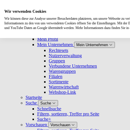
Suche
Wir verwenden Cookies
Wir können diese zur Analyse unserer Besucherdaten platzieren, um unsere Webseite zu verbe
Buchhandlungen
Buchhandlungen
Informationen zu den von uns verwendeten Cookies öffnen Sie die Einstellungen. Mit der 
Registrieren und Login
und YouTube Daten an Google übermittelt werden. Mehr Informationen dazu finden Sie i
Nutzerprofil
Nutzerprofil
Mein Profil
Mein Unternehmen
Mein Unternehmen
Rechtesets
Nutzerverwaltung
Gruppen
Verbundene Unternehmen
Warengruppen
Filialen
Sortimente
Warenwirtschaft
Webshop-Link
Startseite
Suche
Suche
Schnellsuche
Filtern, sortieren, Treffer pro Seite
Suche+
Vorschauen
Vorschauen