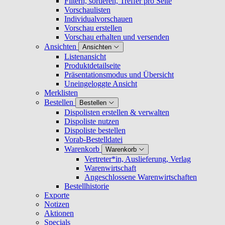
Filtern, sortieren, Treffer pro Seite
Vorschaulisten
Individualvorschauen
Vorschau erstellen
Vorschau erhalten und versenden
Ansichten
Ansichten
Listenansicht
Produktdetailseite
Präsentationsmodus und Übersicht
Uneingeloggte Ansicht
Merklisten
Bestellen
Bestellen
Dispolisten erstellen & verwalten
Dispoliste nutzen
Dispoliste bestellen
Vorab-Bestelldatei
Warenkorb
Warenkorb
Vertreter*in, Auslieferung, Verlag
Warenwirtschaft
Angeschlossene Warenwirtschaften
Bestellhistorie
Exporte
Notizen
Aktionen
Specials