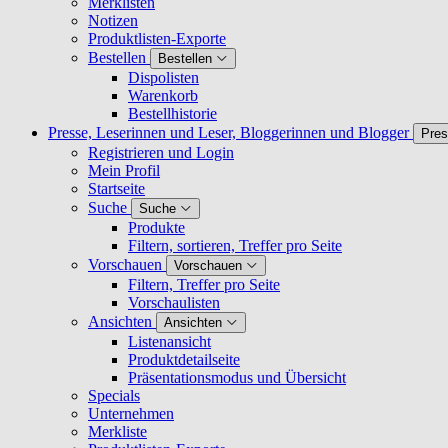
Merklisten
Notizen
Produktlisten-Exporte
Bestellen
Bestellen
Dispolisten
Warenkorb
Bestellhistorie
Presse, Leserinnen und Leser, Bloggerinnen und Blogger
Pres
Registrieren und Login
Mein Profil
Startseite
Suche
Suche
Produkte
Filtern, sortieren, Treffer pro Seite
Vorschauen
Vorschauen
Filtern, Treffer pro Seite
Vorschaulisten
Ansichten
Ansichten
Listenansicht
Produktdetailseite
Präsentationsmodus und Übersicht
Specials
Unternehmen
Merkliste