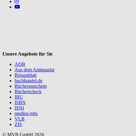
Follow us on https://www.instagram.com/lifeatmvb/
Follow us on https://www.youtube.com/@mvbbooks
V
Unsere Angebote für Sie
ADB
Aus dem Antiquariat
Börsenblatt
buchhandel.de
Büchergutschein
Bücherscheck
IBU
ISBN
ISNI
medien.jobs
VLB
ZIS
© MVB GmbH 2026