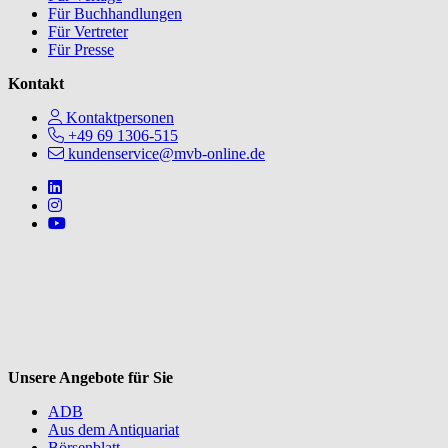
Für Buchhandlungen
Für Vertreter
Für Presse
Kontakt
Kontaktpersonen
+49 69 1306-515
kundenservice@mvb-online.de
Follow us on https://www.linkedin.com/company/mvbbooks
Follow us on https://www.instagram.com/lifeatmvb/
Follow us on https://www.youtube.com/@mvbbooks
V
Unsere Angebote für Sie
ADB
Aus dem Antiquariat
Börsenblatt