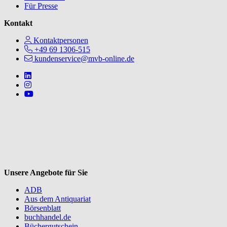
Für Presse
Kontakt
Kontaktpersonen
+49 69 1306-515
kundenservice@mvb-online.de
Follow us on https://www.linkedin.com/company/mvbbooks
Follow us on https://www.instagram.com/lifeatmvb/
Follow us on https://www.youtube.com/@mvbbooks
V
Unsere Angebote für Sie
ADB
Aus dem Antiquariat
Börsenblatt
buchhandel.de
Büchergutschein