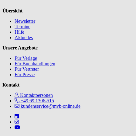
Übersicht
Newsletter
Termine
Hilfe
Aktuelles
Unsere Angebote
Für Verlage
Für Buchhandlungen
Für Vertreter
Für Presse
Kontakt
Kontaktpersonen
+49 69 1306-515
kundenservice@mvb-online.de
Follow us on https://www.linkedin.com/company/mvbbooks
Follow us on https://www.instagram.com/lifeatmvb/
Follow us on https://www.youtube.com/@mvbbooks