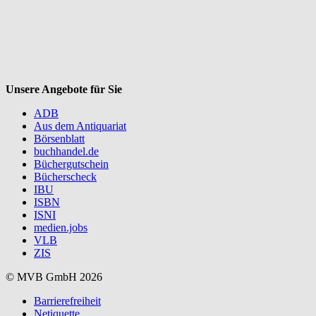
V
Unsere Angebote für Sie
ADB
Aus dem Antiquariat
Börsenblatt
buchhandel.de
Büchergutschein
Bücherscheck
IBU
ISBN
ISNI
medien.jobs
VLB
ZIS
© MVB GmbH 2026
Barrierefreiheit
Netiquette