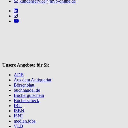
kundenservice@mvb-online.de
Follow us on https://www.linkedin.com/company/mvbbooks
Follow us on https://www.instagram.com/lifeatmvb/
Follow us on https://www.youtube.com/@mvbbooks
V
Unsere Angebote für Sie
ADB
Aus dem Antiquariat
Börsenblatt
buchhandel.de
Büchergutschein
Bücherscheck
IBU
ISBN
ISNI
medien.jobs
VLB