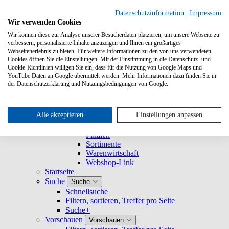
Suche
Datenschutzinformation
|
Impressum
Wir verwenden Cookies
Wir können diese zur Analyse unserer Besucherdaten platzieren, um unsere Webseite zu
Buchhandlungen
Buchhandlungen
verbessern, personalisierte Inhalte anzuzeigen und Ihnen ein großartiges
Registrieren und Login
Webseitenerlebnis zu bieten. Für weitere Informationen zu den von uns verwendeten
Nutzerprofil
Nutzerprofil
Cookies öffnen Sie die Einstellungen. Mit der Einstimmung in die Datenschutz- und
Cookie-Richtlinien willigen Sie ein, dass für die Nutzung von Google Maps und
Mein Profil
YouTube Daten an Google übermittelt werden. Mehr Informationen dazu finden Sie in
Mein Unternehmen
Mein Unternehmen
der Datenschutzerklärung und Nutzungsbedingungen von Google.
Rechtesets
Nutzerverwaltung
Gruppen
Alle akzeptieren
Einstellungen anpassen
Verbundene Unternehmen
Warengruppen
Filialen
Sortimente
Warenwirtschaft
Webshop-Link
Startseite
Suche
Suche
Schnellsuche
Filtern, sortieren, Treffer pro Seite
Suche+
Vorschauen
Vorschauen