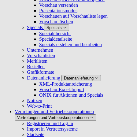
Vorschau versenden
Präsentationsmodus
Vorschauen auf Vorschauliste legen
Vorschau löschen
Specials
Specials
Specialübersicht
Specialdetailseite
Specials erstellen und bearbeiten
Unternehmen
Vorschaulisten
Merklisten
Bestellen
Grafikformate
Datenanlieferung
Datenanlieferung
XML-Produktanreicherung
Vorschau-Excel-Import
ONIX für Aktionen und Specials
Notizen
Web-to-Print
Vertretungen und Vertriebskooperationen
Vertretungen und Vertriebskooperationen
Registrieren und Log-in
Import in Vertretersysteme
Startseite