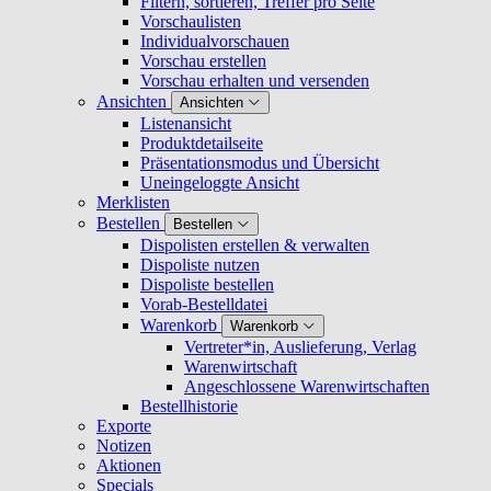
Filtern, sortieren, Treffer pro Seite
Vorschaulisten
Individualvorschauen
Vorschau erstellen
Vorschau erhalten und versenden
Ansichten
Ansichten
Listenansicht
Produktdetailseite
Präsentationsmodus und Übersicht
Uneingeloggte Ansicht
Merklisten
Bestellen
Bestellen
Dispolisten erstellen & verwalten
Dispoliste nutzen
Dispoliste bestellen
Vorab-Bestelldatei
Warenkorb
Warenkorb
Vertreter*in, Auslieferung, Verlag
Warenwirtschaft
Angeschlossene Warenwirtschaften
Bestellhistorie
Exporte
Notizen
Aktionen
Specials